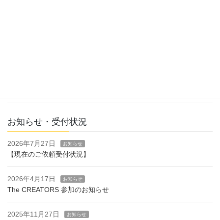
2024年8月3日
体験レポ
第14回クリエイターEXPO出展レポ
ート│前半「準備編」
こんにちは、いぬいです！2024年7月3日（水）～7月5日（金）に
開催された第14回クリエイターEXPO（通称「クリエポ」）に出展
しました。 昨年に続いて2年連続での出展となり、前回の経験を活
かして準備を進めました。その […]
お知らせ・受付状況
2026年7月27日
お知らせ
【現在のご依頼受付状況】
2026年4月17日
お知らせ
The CREATORS 参加のお知らせ
2025年11月27日
お知らせ